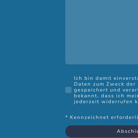
Ich bin damit einvers
Daten zum Zweck der
gespeichert und verar
bekannt, dass ich mei
jederzeit widerrufen 
* Kennzeichnet erforderl
Abschi