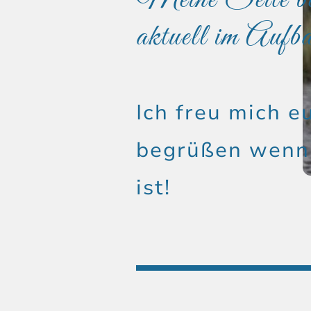
Meine Seite bef
aktuell im Aufb
Ich freu mich e
begrüßen wenn 
ist!