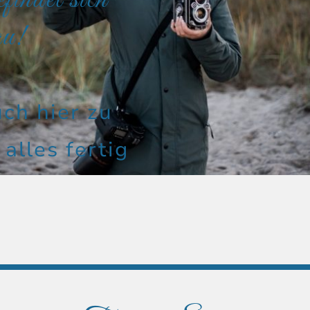
indet sich
au!
uch hier zu
alles fertig