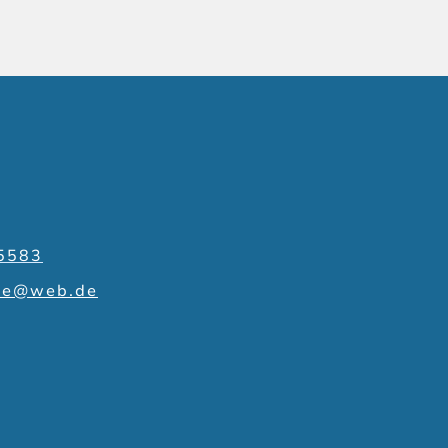
5583
fie@web.de